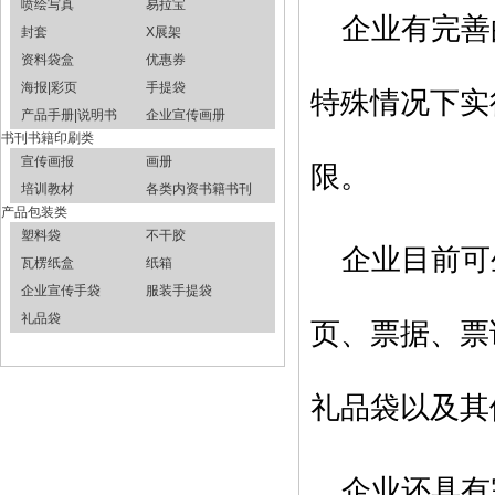
喷绘写真
易拉宝
企业有完善
封套
X展架
资料袋盒
优惠券
海报|彩页
手提袋
特殊情况下实
产品手册|说明书
企业宣传画册
书刊书籍印刷类
宣传画报
画册
限。
培训教材
各类内资书籍书刊
产品包装类
塑料袋
不干胶
企业目前可
瓦楞纸盒
纸箱
企业宣传手袋
服装手提袋
礼品袋
页、票据、票
礼品袋以及其
企业还具有