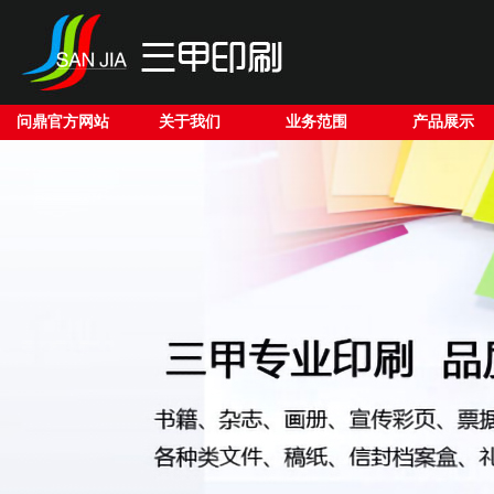
问鼎官方网站
关于我们
业务范围
产品展示