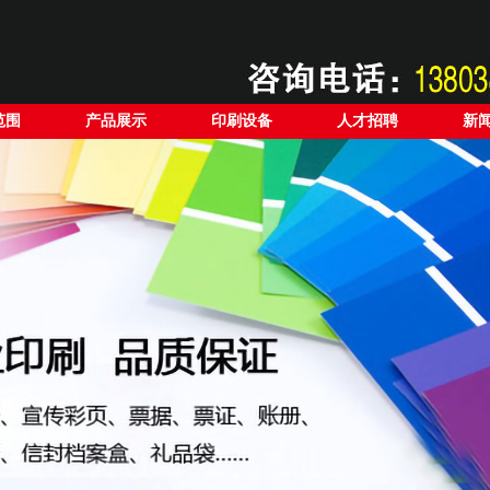
范围
产品展示
印刷设备
人才招聘
新