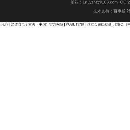
邮箱：
LnLyzhz@163.com
QQ:2
技术支持：
百事通
乐竞
|
爱体育电子首页（中国）官方网站
|
KUBET官网
|
球友会在线登录_球友会（