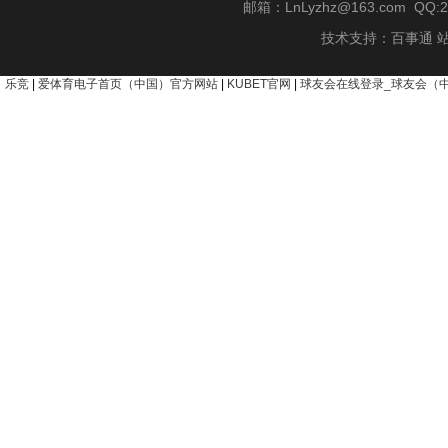
邮箱：
LnLyzhz@163.com
QQ:2
技术支持：
百事通
乐竞
|
爱体育电子首页（中国）官方网站
|
KUBET官网
|
球友会在线登录_球友会（