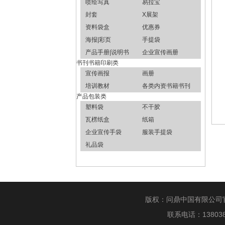
喷绘写真
易拉宝
封套
X展架
资料袋盒
优惠券
海报|彩页
手提袋
产品手册|说明书
企业宣传画册
书刊书籍印刷类
宣传画报
画册
培训教材
各类内资书籍书刊
产品包装类
塑料袋
不干胶
瓦楞纸盒
纸箱
企业宣传手袋
服装手提袋
礼品袋
版权：问鼎中国有限公司
联系电话：1380388