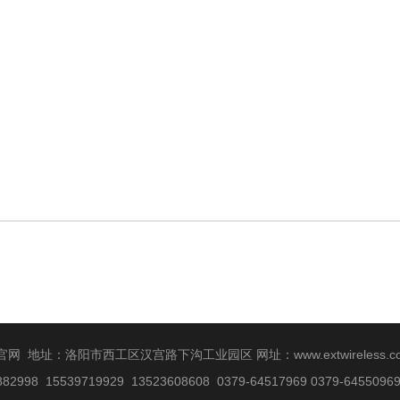
官网 地址：洛阳市西工区汉宫路下沟工业园区 网址：
www.extwireless.
2998 15539719929 13523608608 0379-64517969 0379-645