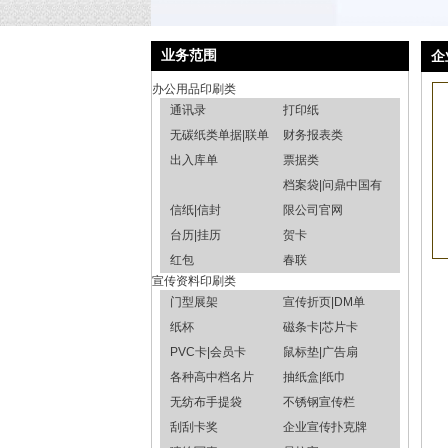
业务范围
企
办公用品印刷类
通讯录
打印纸
无碳纸类单据|联单
财务报表类
出入库单
票据类
档案袋|问鼎中国有
信纸|信封
限公司官网
台历|挂历
贺卡
红包
春联
宣传资料印刷类
门型展架
宣传折页|DM单
纸杯
磁条卡|芯片卡
PVC卡|会员卡
鼠标垫|广告扇
各种高中档名片
抽纸盒|纸巾
无纺布手提袋
不锈钢宣传栏
刮刮卡奖
企业宣传扑克牌