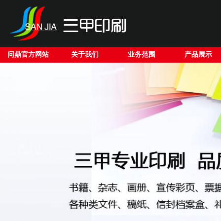
问鼎官方网站
关于我们
业务范围
产品展示