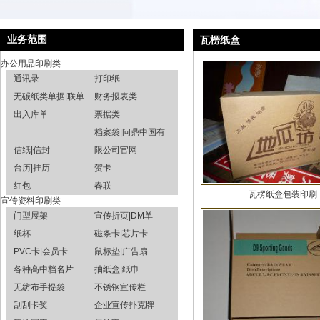
业务范围
瓦楞纸盒
办公用品印刷类
通讯录
打印纸
无碳纸类单据|联单
财务报表类
出入库单
票据类
档案袋|问鼎中国有
信纸|信封
限公司官网
台历|挂历
贺卡
红包
春联
瓦楞纸盒包装印刷
宣传资料印刷类
门型展架
宣传折页|DM单
纸杯
磁条卡|芯片卡
PVC卡|会员卡
鼠标垫|广告扇
各种高中档名片
抽纸盒|纸巾
无纺布手提袋
不锈钢宣传栏
刮刮卡奖
企业宣传扑克牌