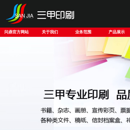
问鼎官方网站
关于我们
业务范围
产品展示