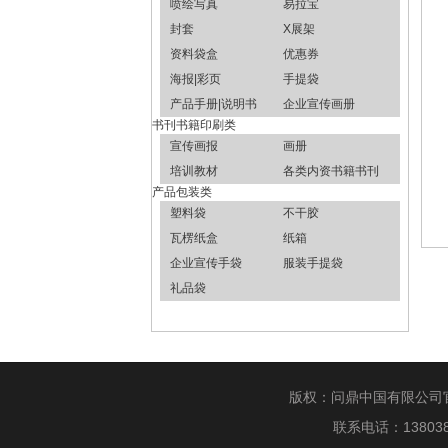
喷绘写真
易拉宝
封套
X展架
资料袋盒
优惠券
海报|彩页
手提袋
产品手册|说明书
企业宣传画册
书刊书籍印刷类
宣传画报
画册
培训教材
各类内资书籍书刊
产品包装类
塑料袋
不干胶
瓦楞纸盒
纸箱
企业宣传手袋
服装手提袋
礼品袋
版权：问鼎中国有限公司
联系电话：1380388