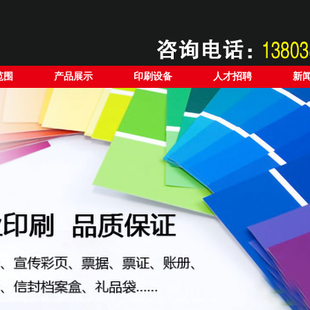
范围
产品展示
印刷设备
人才招聘
新