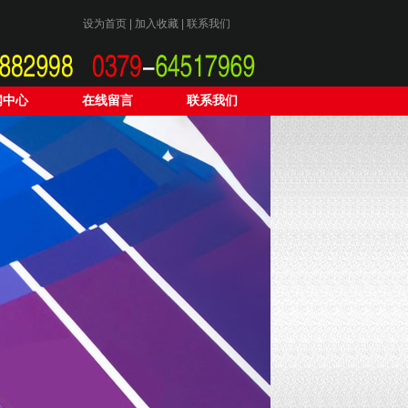
设为首页
|
加入收藏
|
联系我们
闻中心
在线留言
联系我们