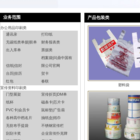
业务范围
产品包装类
办公用品印刷类
通讯录
打印纸
无碳纸类单据|联单
财务报表类
出入库单
票据类
档案袋|问鼎中国有
信纸|信封
限公司官网
台历|挂历
贺卡
红包
春联
塑料袋
宣传资料印刷类
门型展架
宣传折页|DM单
纸杯
磁条卡|芯片卡
PVC卡|会员卡
鼠标垫|广告扇
各种高中档名片
抽纸盒|纸巾
无纺布手提袋
不锈钢宣传栏
刮刮卡奖
企业宣传扑克牌