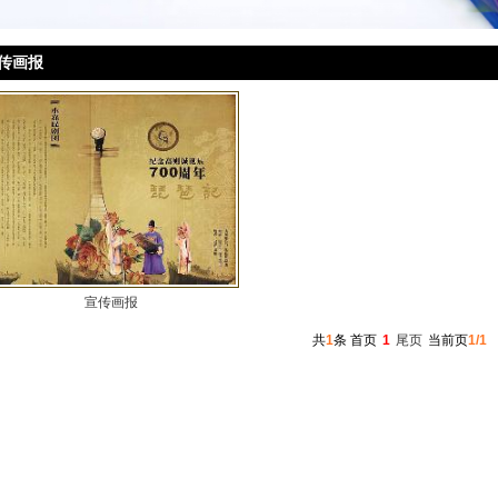
传画报
宣传画报
共
1
条
首页
1
尾页
当前页
1/1