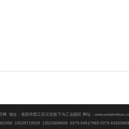
官网 地址：洛阳市西工区汉宫路下沟工业园区 网址：
www.extwireless.
2998 15539719929 13523608608 0379-64517969 0379-645