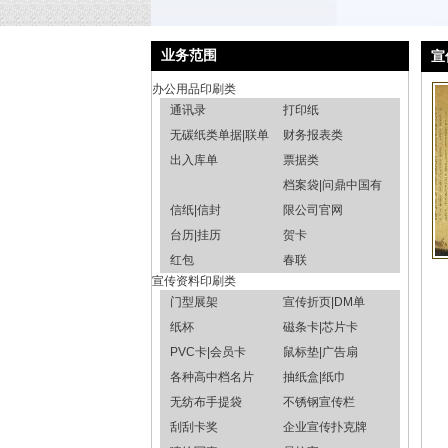
业务范围
宣
办公用品印刷类
通讯录
打印纸
无碳纸类单据|联单
财务报表类
出入库单
票据类
档案袋|问鼎中国有
信纸|信封
限公司官网
台历|挂历
贺卡
红包
春联
宣传资料印刷类
门型展架
宣传折页|DM单
纸杯
磁条卡|芯片卡
PVC卡|会员卡
鼠标垫|广告扇
各种高中档名片
抽纸盒|纸巾
无纺布手提袋
不锈钢宣传栏
刮刮卡奖
企业宣传扑克牌