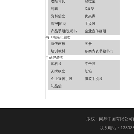
喷绘写真
易拉宝
封套
X展架
资料袋盒
优惠券
海报|彩页
手提袋
产品手册|说明书
企业宣传画册
书刊书籍印刷类
宣传画报
画册
培训教材
各类内资书籍书刊
产品包装类
塑料袋
不干胶
瓦楞纸盒
纸箱
企业宣传手袋
服装手提袋
礼品袋
版权：问鼎中国有限公司
联系电话：1380388