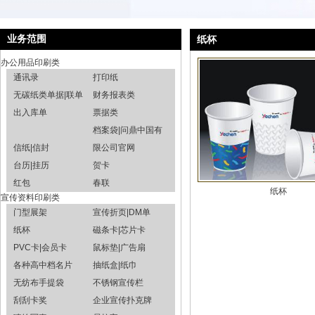
业务范围
纸杯
办公用品印刷类
通讯录
打印纸
无碳纸类单据|联单
财务报表类
出入库单
票据类
档案袋|问鼎中国有
信纸|信封
限公司官网
台历|挂历
贺卡
红包
春联
纸杯
宣传资料印刷类
门型展架
宣传折页|DM单
纸杯
磁条卡|芯片卡
PVC卡|会员卡
鼠标垫|广告扇
各种高中档名片
抽纸盒|纸巾
无纺布手提袋
不锈钢宣传栏
刮刮卡奖
企业宣传扑克牌