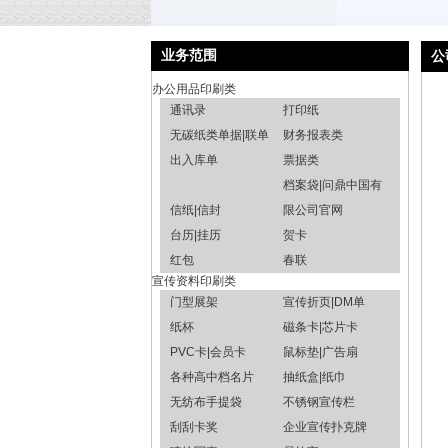
业务范围
公
办公用品印刷类
通讯录
打印纸
无碳纸类单据|联单
财务报表类
出入库单
票据类
档案袋|问鼎中国有
信纸|信封
限公司官网
台历|挂历
贺卡
红包
春联
宣传资料印刷类
门型展架
宣传折页|DM单
纸杯
磁条卡|芯片卡
PVC卡|会员卡
鼠标垫|广告扇
各种高中档名片
抽纸盒|纸巾
无纺布手提袋
不锈钢宣传栏
刮刮卡奖
企业宣传扑克牌