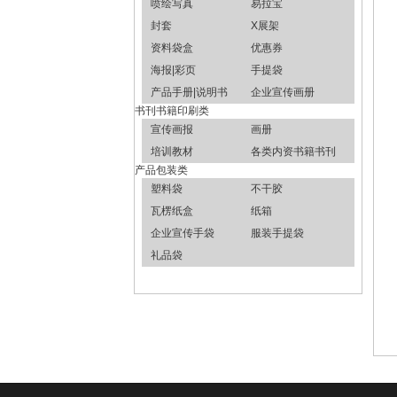
喷绘写真
易拉宝
封套
X展架
资料袋盒
优惠券
海报|彩页
手提袋
产品手册|说明书
企业宣传画册
书刊书籍印刷类
宣传画报
画册
培训教材
各类内资书籍书刊
产品包装类
塑料袋
不干胶
瓦楞纸盒
纸箱
企业宣传手袋
服装手提袋
礼品袋