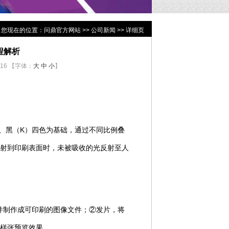
您现在的位置：
问鼎官方网站
>>
公司新闻
>> 详细页
程解析
616 【字体：
大
中
小
】
）、黑（K）四色为基础，通过不同比例叠
射到印刷表面时，未被吸收的光反射至人
并制作成可印刷的图像文件；②发片，将
样张预览效果。