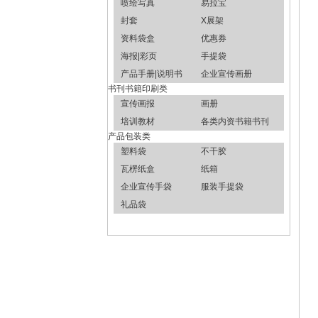
喷绘写真
易拉宝
封套
X展架
资料袋盒
优惠券
海报|彩页
手提袋
产品手册|说明书
企业宣传画册
书刊书籍印刷类
宣传画报
画册
培训教材
各类内资书籍书刊
产品包装类
塑料袋
不干胶
瓦楞纸盒
纸箱
企业宣传手袋
服装手提袋
礼品袋