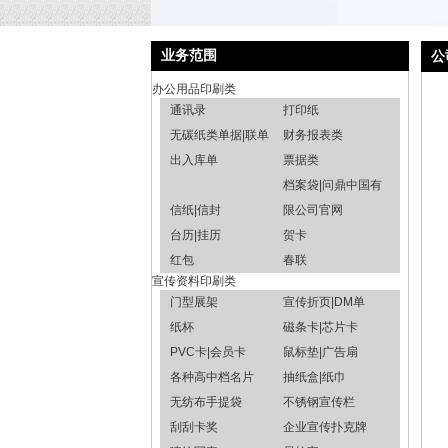
业务范围
公
办公用品印刷类
通讯录
打印纸
无碳纸类单据|联单
财务报表类
出入库单
票据类
档案袋|问鼎中国有
信纸|信封
限公司官网
台历|挂历
贺卡
红包
春联
宣传资料印刷类
门型展架
宣传折页|DM单
纸杯
磁条卡|芯片卡
PVC卡|会员卡
鼠标垫|广告扇
各种高中档名片
抽纸盒|纸巾
无纺布手提袋
不锈钢宣传栏
刮刮卡奖
企业宣传扑克牌