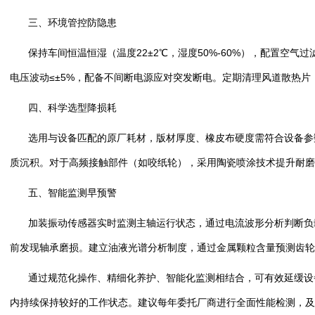
三、环境管控防隐患
保持车间恒温恒湿（温度22±2℃，湿度50%-60%），配置空
电压波动≤±5%，配备不间断电源应对突发断电。定期清理风道散热
四、科学选型降损耗
选用与设备匹配的原厂耗材，版材厚度、橡皮布硬度需符合设备参
质沉积。对于高频接触部件（如咬纸轮），采用陶瓷喷涂技术提升耐磨
五、智能监测早预警
加装振动传感器实时监测主轴运行状态，通过电流波形分析判断负
前发现轴承磨损。建立油液光谱分析制度，通过金属颗粒含量预测齿轮
通过规范化操作、精细化养护、智能化监测相结合，可有效延缓设
内持续保持较好的工作状态。建议每年委托厂商进行全面性能检测，及