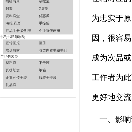
喷绘写真
易拉宝
封套
X展架
资料袋盒
优惠券
为忠实于原
海报|彩页
手提袋
产品手册|说明书
企业宣传画册
因，很容易
书刊书籍印刷类
宣传画报
画册
培训教材
各类内资书籍书刊
成为次品或
产品包装类
塑料袋
不干胶
瓦楞纸盒
纸箱
工作者为此
企业宣传手袋
服装手提袋
礼品袋
更好地交流
一、影响