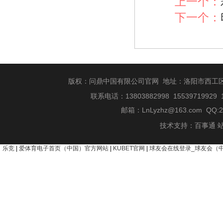
上一个：
下一个：
版权：问鼎中国有限公司官网 地址：洛阳市西工
联系电话：13803882998 15539719929 
邮箱：
LnLyzhz@163.com
QQ:2
技术支持：
百事通
乐竞
|
爱体育电子首页（中国）官方网站
|
KUBET官网
|
球友会在线登录_球友会（