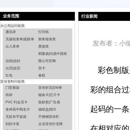
业务范围
行业新闻
办公用品印刷类
通讯录
打印纸
无碳纸类单据|联单
财务报表类
发布者：小编 发
出入库单
票据类
档案袋|问鼎中国有
信纸|信封
限公司官网
彩色制版
台历|挂历
贺卡
红包
春联
宣传资料印刷类
彩的组合过
门型展架
宣传折页|DM单
纸杯
磁条卡|芯片卡
PVC卡|会员卡
鼠标垫|广告扇
起码的一条
各种高中档名片
抽纸盒|纸巾
无纺布手提袋
不锈钢宣传栏
刮刮卡奖
企业宣传扑克牌
在相对应的