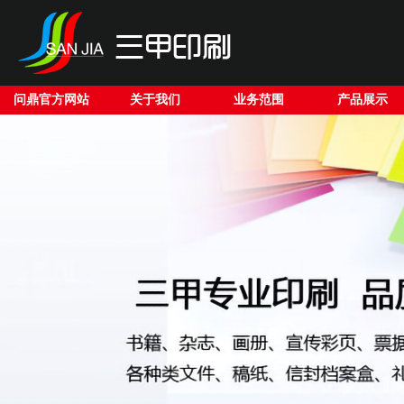
问鼎官方网站
关于我们
业务范围
产品展示