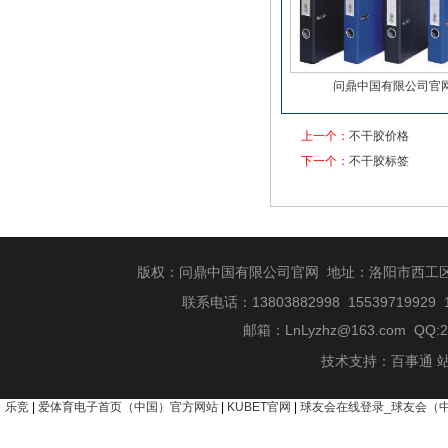
问鼎中国有限公司官
上一个：
不干胶价格
下一个：
不干胶标签
版权：问鼎中国有限公司官网 地址：洛阳市西工
信纸
联系电话：13803882998 15539719929 
邮箱：
LnLyzhz@163.com
QQ:2
技术支持：
百事通
乐竞
|
爱体育电子首页（中国）官方网站
|
KUBET官网
|
球友会在线登录_球友会（