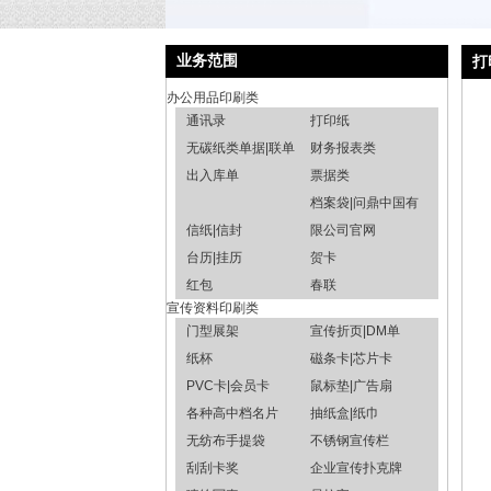
业务范围
打
办公用品印刷类
通讯录
打印纸
无碳纸类单据|联单
财务报表类
出入库单
票据类
档案袋|问鼎中国有
信纸|信封
限公司官网
台历|挂历
贺卡
红包
春联
宣传资料印刷类
门型展架
宣传折页|DM单
纸杯
磁条卡|芯片卡
PVC卡|会员卡
鼠标垫|广告扇
各种高中档名片
抽纸盒|纸巾
无纺布手提袋
不锈钢宣传栏
刮刮卡奖
企业宣传扑克牌