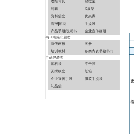
喷绘写真
易拉宝
封套
X展架
资料袋盒
优惠券
海报|彩页
手提袋
产品手册|说明书
企业宣传画册
书刊书籍印刷类
宣传画报
画册
培训教材
各类内资书籍书刊
产品包装类
塑料袋
不干胶
瓦楞纸盒
纸箱
企业宣传手袋
服装手提袋
礼品袋