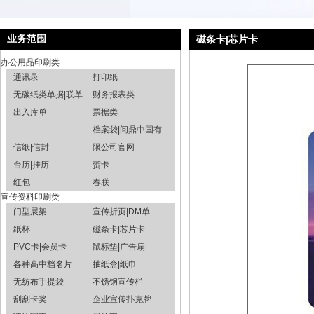
业务范围
磁条卡|芯片卡
办公用品印刷类
通讯录
打印纸
无碳纸类单据|联单
财务报表类
出入库单
票据类
档案袋|问鼎中国有
信纸|信封
限公司官网
台历|挂历
贺卡
红包
春联
宣传资料印刷类
门型展架
宣传折页|DM单
纸杯
磁条卡|芯片卡
PVC卡|会员卡
鼠标垫|广告扇
各种高中档名片
抽纸盒|纸巾
无纺布手提袋
不锈钢宣传栏
刮刮卡奖
企业宣传扑克牌