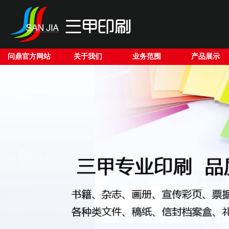
问鼎官方网站
关于我们
业务范围
产品展示