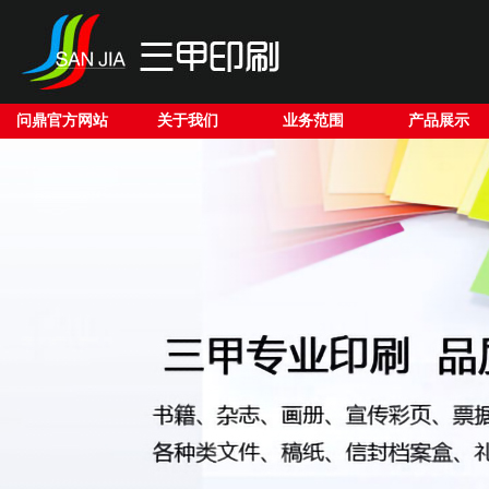
问鼎官方网站
关于我们
业务范围
产品展示