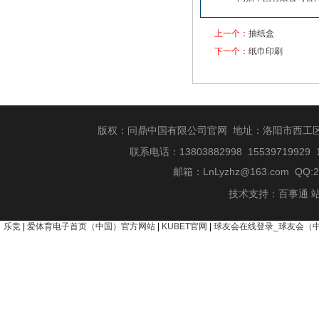
上一个：
抽纸盒
下一个：
纸巾印刷
版权：问鼎中国有限公司官网 地址：洛阳市西工
信纸
联系电话：13803882998 15539719929 
邮箱：
LnLyzhz@163.com
QQ:2
技术支持：
百事通
乐竞
|
爱体育电子首页（中国）官方网站
|
KUBET官网
|
球友会在线登录_球友会（