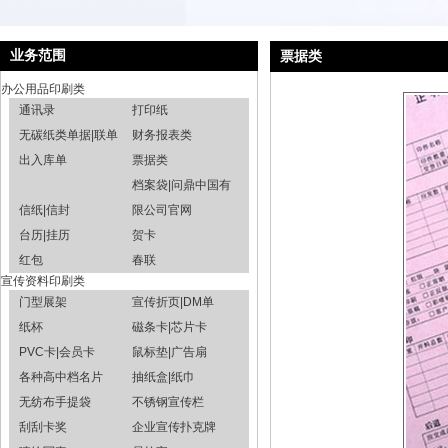
业务范围
票据类
办公用品印刷类
通讯录
打印纸
无碳纸类单据|联单
财务报表类
出入库单
票据类
档案袋|问鼎中国有
信纸|信封
限公司官网
台历|挂历
贺卡
红包
春联
宣传资料印刷类
门型展架
宣传折页|DM单
纸杯
磁条卡|芯片卡
PVC卡|会员卡
鼠标垫|广告扇
各种高中档名片
抽纸盒|纸巾
无纺布手提袋
不锈钢宣传栏
刮刮卡奖
企业宣传扑克牌