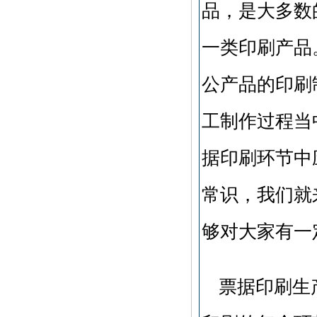
品，是大多数
一类印刷产品
公产品的印刷
工制作过程当
据印刷环节中
常识，我们就
够对大家有一
票据印刷生