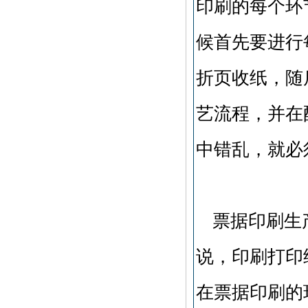
印刷的每个环
候首先要进行
折页收纸，随
艺流程，并在
中错乱，就必
票据印刷生
说，印刷打印
在票据印刷的