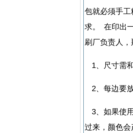
包就必须手工
求。 在印出
刷厂负责人，
1、尺寸需
2、每边要
3、如果使
过来，颜色