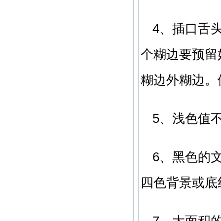
4、插口舌
个糊边要预留
糊边外糊边。
5、浅色值
6、黑色的文字
四色背景或底