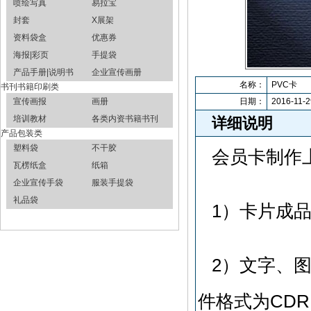
喷绘写真
易拉宝
封套
X展架
资料袋盒
优惠券
海报|彩页
手提袋
产品手册|说明书
企业宣传画册
名称：
PVC卡
书刊书籍印刷类
宣传画报
画册
日期：
2016-11-2
培训教材
各类内资书籍书刊
详细说明
产品包装类
塑料袋
不干胶
会员卡制作
瓦楞纸盒
纸箱
企业宣传手袋
服装手提袋
礼品袋
1）卡片成品尺
2）文字、
件格式为CDR