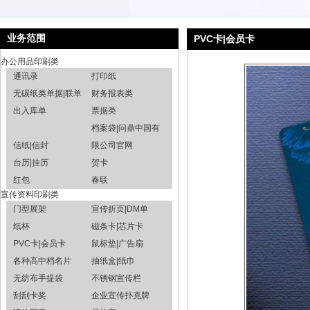
业务范围
PVC卡|会员卡
办公用品印刷类
通讯录
打印纸
无碳纸类单据|联单
财务报表类
出入库单
票据类
档案袋|问鼎中国有
信纸|信封
限公司官网
台历|挂历
贺卡
红包
春联
宣传资料印刷类
门型展架
宣传折页|DM单
纸杯
磁条卡|芯片卡
PVC卡|会员卡
鼠标垫|广告扇
各种高中档名片
抽纸盒|纸巾
无纺布手提袋
不锈钢宣传栏
刮刮卡奖
企业宣传扑克牌