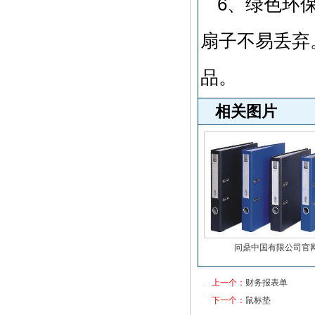
6、绿色环
扇子不易丢弃
品。
相关图片
问鼎中国有限公司官
上一个：
财务报表单
下一个：
鼠标垫