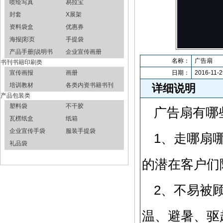
喷绘写真
易拉宝
封套
X展架
资料袋盒
优惠券
海报|彩页
手提袋
产品手册|说明书
企业宣传画册
名称：
广告扇
书刊书籍印刷类
宣传画报
画册
日期：
2016-11-2
培训教材
各类内资书籍书刊
详细说明
产品包装类
塑料袋
不干胶
广告扇有哪
瓦楞纸盒
纸箱
企业宣传手袋
服装手提袋
1、走哪扇
礼品袋
的潜在客户们
2、不易被
温、避暑、驱