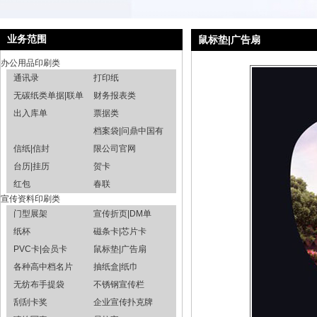
业务范围
鼠标垫|广告扇
办公用品印刷类
通讯录
打印纸
无碳纸类单据|联单
财务报表类
出入库单
票据类
档案袋|问鼎中国有
信纸|信封
限公司官网
台历|挂历
贺卡
红包
春联
宣传资料印刷类
门型展架
宣传折页|DM单
纸杯
磁条卡|芯片卡
PVC卡|会员卡
鼠标垫|广告扇
各种高中档名片
抽纸盒|纸巾
无纺布手提袋
不锈钢宣传栏
刮刮卡奖
企业宣传扑克牌