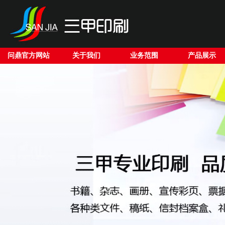
问鼎官方网站
关于我们
业务范围
产品展示