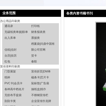
业务范围
各类内资书籍书刊
办公用品印刷类
通讯录
打印纸
无碳纸类单据|联单
财务报表类
出入库单
票据类
档案袋|问鼎中国有
信纸|信封
限公司官网
台历|挂历
贺卡
红包
春联
宣传资料印刷类
门型展架
宣传折页|DM单
纸杯
磁条卡|芯片卡
PVC卡|会员卡
鼠标垫|广告扇
各种高中档名片
抽纸盒|纸巾
无纺布手提袋
不锈钢宣传栏
刮刮卡奖
企业宣传扑克牌