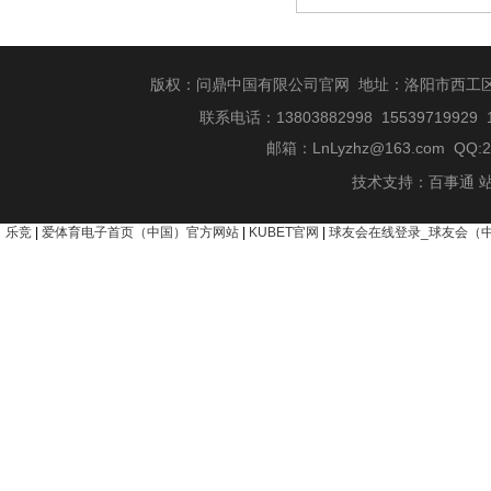
版权：问鼎中国有限公司官网 地址：洛阳市西工
信纸
联系电话：13803882998 15539719929 
邮箱：
LnLyzhz@163.com
QQ:2
技术支持：
百事通
乐竞
|
爱体育电子首页（中国）官方网站
|
KUBET官网
|
球友会在线登录_球友会（