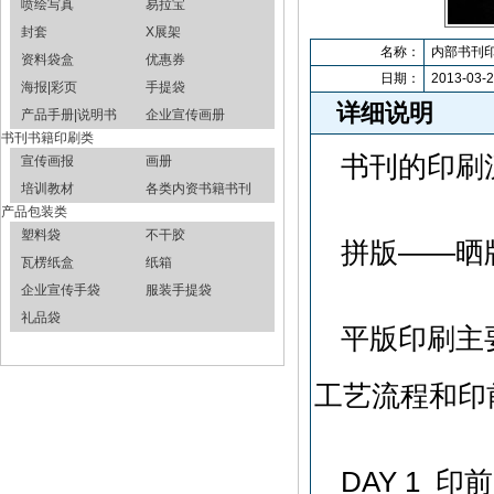
喷绘写真
易拉宝
封套
X展架
名称：
内部书刊
资料袋盒
优惠券
日期：
2013-03-2
海报|彩页
手提袋
详细说明
产品手册|说明书
企业宣传画册
书刊书籍印刷类
书刊的印刷
宣传画报
画册
培训教材
各类内资书籍书刊
产品包装类
塑料袋
不干胶
拼版——晒
瓦楞纸盒
纸箱
企业宣传手袋
服装手提袋
礼品袋
平版印刷主
工艺流程和印
DAY 1 印