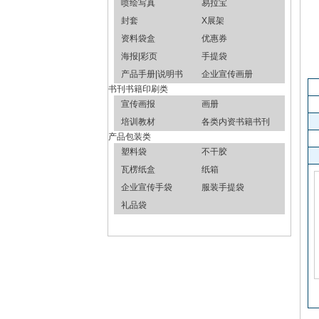
喷绘写真
易拉宝
封套
X展架
资料袋盒
优惠券
海报|彩页
手提袋
产品手册|说明书
企业宣传画册
书刊书籍印刷类
宣传画报
画册
培训教材
各类内资书籍书刊
产品包装类
塑料袋
不干胶
瓦楞纸盒
纸箱
企业宣传手袋
服装手提袋
礼品袋