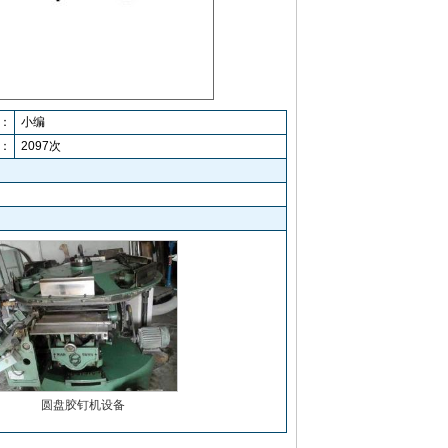
：
小编
：
2097次
圆盘胶钉机设备