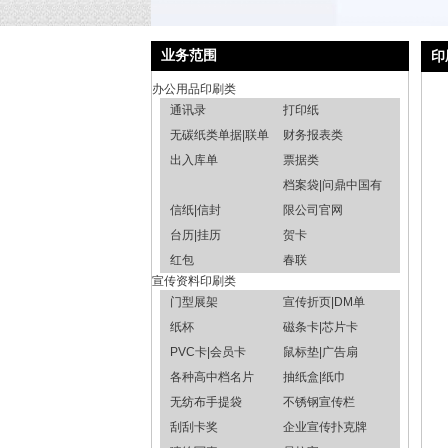
业务范围
印
办公用品印刷类
通讯录
打印纸
无碳纸类单据|联单
财务报表类
出入库单
票据类
档案袋|问鼎中国有
信纸|信封
限公司官网
台历|挂历
贺卡
红包
春联
宣传资料印刷类
门型展架
宣传折页|DM单
纸杯
磁条卡|芯片卡
PVC卡|会员卡
鼠标垫|广告扇
各种高中档名片
抽纸盒|纸巾
无纺布手提袋
不锈钢宣传栏
刮刮卡奖
企业宣传扑克牌