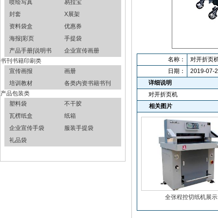
喷绘写真
易拉宝
封套
X展架
资料袋盒
优惠券
海报|彩页
手提袋
产品手册|说明书
企业宣传画册
名称：
对开折页
书刊书籍印刷类
宣传画报
画册
日期：
2019-07-2
详细说明
培训教材
各类内资书籍书刊
产品包装类
对开折页机
塑料袋
不干胶
相关图片
瓦楞纸盒
纸箱
企业宣传手袋
服装手提袋
礼品袋
全张程控切纸机展示